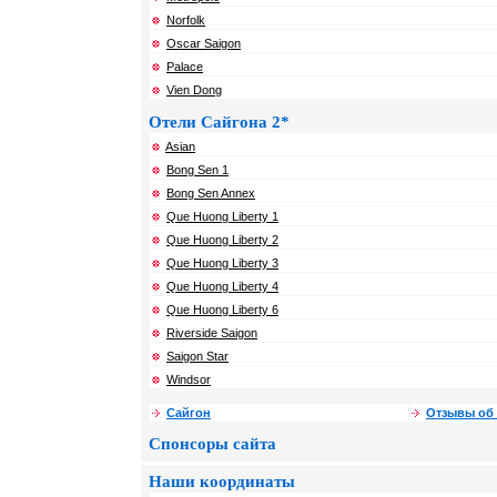
Norfolk
Oscar Saigon
Palace
Vien Dong
Отели Сайгона 2*
Asian
Bong Sen 1
Bong Sen Annex
Que Huong Liberty 1
Que Huong Liberty 2
Que Huong Liberty 3
Que Huong Liberty 4
Que Huong Liberty 6
Riverside Saigon
Saigon Star
Windsor
Сайгон
Отзывы об 
Спонсоры сайта
Наши координаты