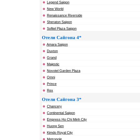
Legend Saigon
New World
Renaissance Riverside
Sheraton Saigon
Sofitel Plaza Saigon
Отели Сайгона 4*
Amara Saigon
Duxton
Grand
Majestic
Novotel Garden Plaza
Omni
Prince
Rex
Отели Сайгона 3*
Chancery
Continental Saigon
Empress Ho Chi Minh City
Huong Sen
Kimdo Royal City
Metropole