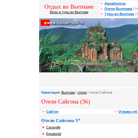
Авиабилеты
Отдых во Вьетнаме
Отели Вьетнама
(14
Визы и туры во Вьетнам
Туры во Вьетнам
(1
Навигация
:
Вьетнам
/
отели
/ отели Сайгона
Отели Сайгона (36)
Сайгон
Отзывы об 
Отели Сайгона 5*
Caravelle
Equatorial